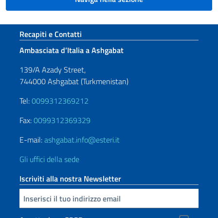
Sezione footer
Recapiti e Contatti
Ambasciata d’Italia a Ashgabat
139/A Azady Street,
744000 Ashgabat (Turkmenistan)
Tel:
0099312369212
Fax:
0099312369329
E-mail:
ashgabat.info@esteri.it
Gli uffici della sede
Iscriviti alla nostra Newsletter
Inserisci la tua email