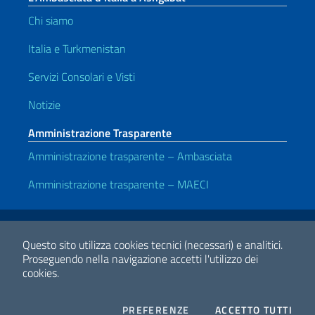
Chi siamo
Italia e Turkmenistan
Servizi Consolari e Visti
Notizie
Amministrazione Trasparente
Amministrazione trasparente – Ambasciata
Amministrazione trasparente – MAECI
Link Utili
Note legali
Privacy e cookie policy
Dichiarazione di accessibilità
Questo sito utilizza cookies tecnici (necessari) e analitici.
Proseguendo nella navigazione accetti l'utilizzo dei
cookies.
2026 Copyright Ministero degli Affari Esteri e della Cooperazione
Internazionale
COOKIES
I CO
PREFERENZE
ACCETTO TUTTI