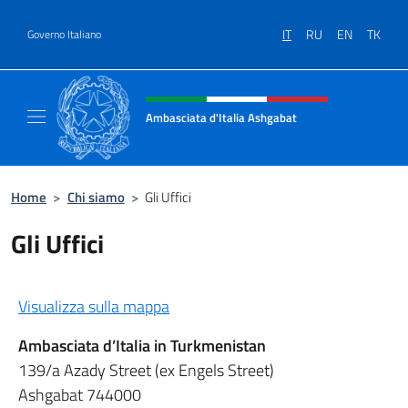
Salta al contenuto
IT
RU
EN
TK
Governo Italiano
Intestazione sito, social e menù
Ambasciata d'Italia Ashgabat
Il sito ufficiale dell'Ambasciata d'Italia a A
Home
>
Chi siamo
>
Gli Uffici
Gli Uffici
Visualizza sulla mappa
Ambasciata d’Italia in Turkmenistan
139/a Azady Street (ex Engels Street)
Ashgabat 744000