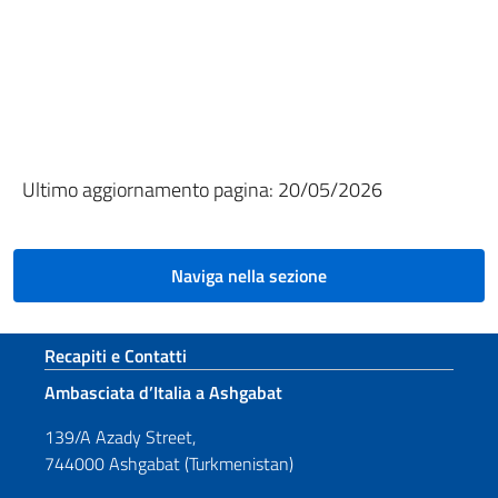
Ultimo aggiornamento pagina: 20/05/2026
Naviga nella sezione
Sezione footer
Recapiti e Contatti
Ambasciata d’Italia a Ashgabat
139/A Azady Street,
744000 Ashgabat (Turkmenistan)