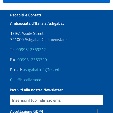
Sezione footer
Recapiti e Contatti
Ambasciata d’Italia a Ashgabat
139/A Azady Street,
744000 Ashgabat (Turkmenistan)
Tel:
0099312369212
Fax:
0099312369329
E-mail:
ashgabat.info@esteri.it
Gli uffici della sede
Iscriviti alla nostra Newsletter
Inserisci la tua email
Accettazione GDPR