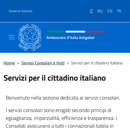
Salta al contenuto
IT
RU
EN
TK
Governo Italiano
Intestazione sito, social e menù
Ambasciata d'Italia Ashgabat
Il sito ufficiale dell'Ambasciata d'Italia a A
Home
>
Servizi Consolari e Visti
>
Servizi per il cittadino italiano
Servizi per il cittadino italiano
Benvenuto nella sezione dedicata ai servizi consolari.
I servizi consolari sono erogati secondo principi di
eguaglianza, imparzialità, efficienza e trasparenza. I
Consolati assicurano a tutti i connazionali tutela in