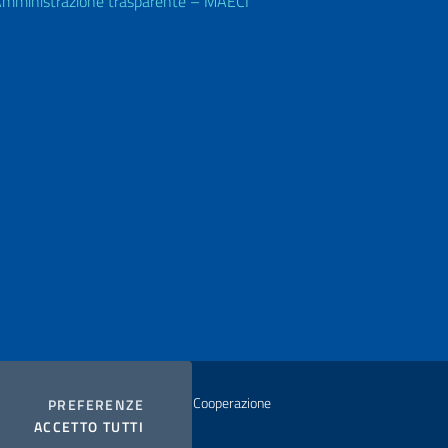
mministrazione trasparente – MAECI
istero degli Affari Esteri e della Cooperazione
COOKIES
PREFERENZE
I COOKIES
ACCETTO TUTTI