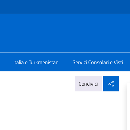
e menù
talia a Ashgabat
Italia e Turkmenistan
Servizi Consolari e Visti
Condi
Condividi