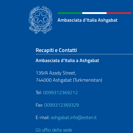
Ambasciata d'Italia Ashgabat
Sezione footer
Recapiti e Contatti
Ambasciata d’Italia a Ashgabat
139/A Azady Street,
744000 Ashgabat (Turkmenistan)
Tel:
0099312369212
Fax:
0099312369329
E-mail:
ashgabat.info@esteri.it
Gli uffici della sede