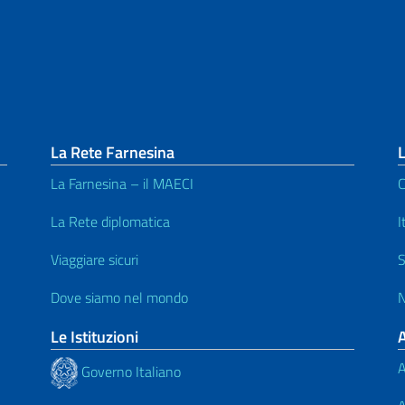
La Rete Farnesina
L
La Farnesina – il MAECI
C
La Rete diplomatica
I
Viaggiare sicuri
S
Dove siamo nel mondo
N
Le Istituzioni
A
Governo Italiano