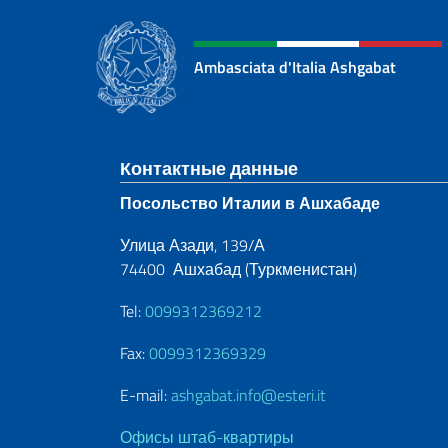
Ambasciata d'Italia Ashgabat
Нижний колонти
Контактные данные
Посольство Италии в Ашхабаде
Улица Азади, 139/А
74400 Ашхабад (Туркменистан)
Tel:
0099312369212
Fax:
0099312369329
E-mail:
ashgabat.info@esteri.it
Офисы штаб-квартиры