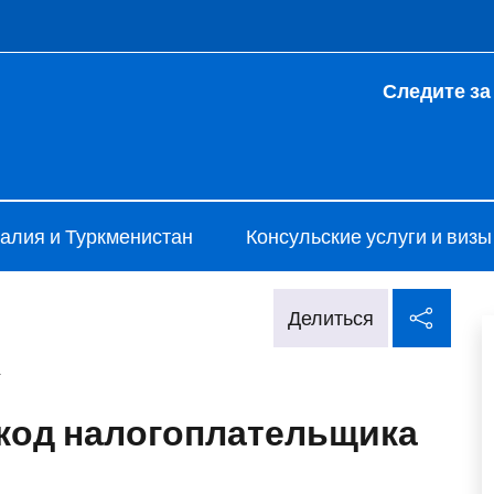
 и меню
Следите за
talia a Ashgabat
алия и Туркменистан
Консульские услуги и визы
Поде
Делиться
код налогоплательщика