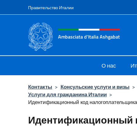
Перейти к содержанию
Правительство Италии
Шапка сайта, соцсети
Ambasciata d'Italia Ashgabat
Il sito ufficiale dell'Ambasciata d'I
О нас
Ит
Контакты
>
Консульские услуги и визы
>
Услуги для гражданина Италии
>
Идентификационный код налогоплательщика
Идентификационный 