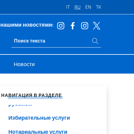
IT
RU
EN
TK
Паспорта и удостоверения
 нашими новостями:
личности
Поиск на сайте
Ricerca sito live
Консульский учёт (AIRE)
Чрезвычайные проездные
Новости
документы (ЧПД)
Статус гражданина
литься в социальных сетях
Помощь гражданам за
НАВИГАЦИЯ В РАЗДЕЛЕ
рубежом
Избирательные услуги
Нотариальные услуги