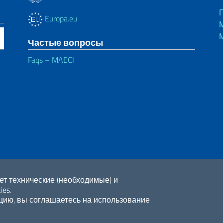
Europa.eu
Частые вопросы
Faqs – MAECI
х
ет технические (необходимые) и
ies.
ию, вы соглашаетесь на использование
ne di accessibilità