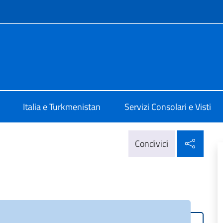
e menù
talia a Ashgabat
Italia e Turkmenistan
Servizi Consolari e Visti
Condi
Condividi