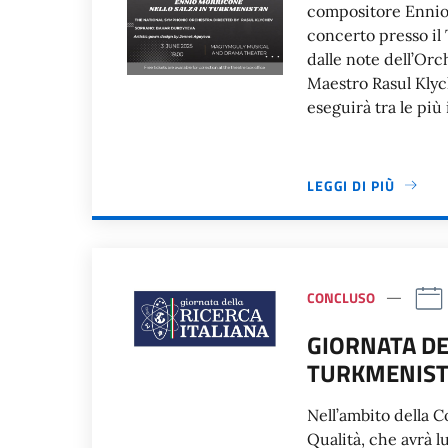
compositore Ennio 
concerto presso i
dalle note dell’Orc
Maestro Rasul Klych
eseguirà tra le pi
LEGGI DI PIÙ
CONCLUSO
GIORNATA DE
TURKMENIS
Nell’ambito della C
Qualità, che avrà l