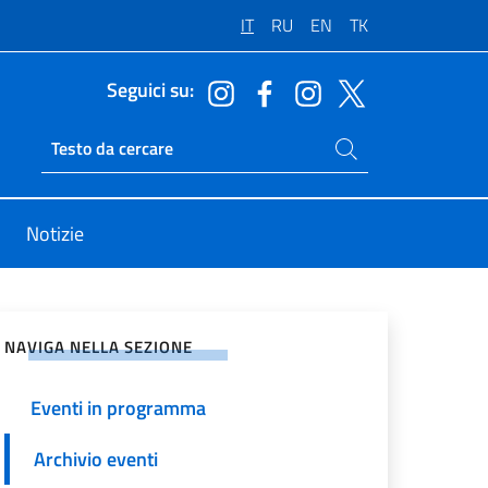
IT
RU
EN
TK
Seguici su:
Cerca nel sito
Ricerca sito live
Notizie
vidi sui Social Network
NAVIGA NELLA SEZIONE
Eventi in programma
Archivio eventi