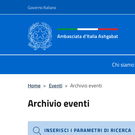
Salta al contenuto
Governo Italiano
Intestazione sito, social 
Ambasciata d'Italia Ashgabat
Il sito ufficiale dell'Ambasciata d'I
Chi siamo
Home
>
Eventi
>
Archivio eventi
Archivio eventi
INSERISCI I PARAMETRI DI RICERCA