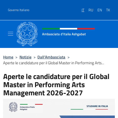
Salta al contenuto
IT
RU
EN
TK
Governo Italiano
Intestazione sito, social e menù
Ambasciata d'Italia Ashgabat
Il sito ufficiale dell'Ambasciata d'Italia a A
Home
>
Notizie
>
Dall’Ambasciata
>
Aperte le candidature per il Global Master in Performing Arts...
Aperte le candidature per il Global
Master in Performing Arts
Management 2026-2027