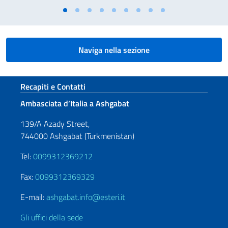
Naviga nella sezione
Sezione footer
Recapiti e Contatti
Ambasciata d’Italia a Ashgabat
139/A Azady Street,
744000 Ashgabat (Turkmenistan)
Tel:
0099312369212
Fax:
0099312369329
E-mail:
ashgabat.info@esteri.it
Gli uffici della sede