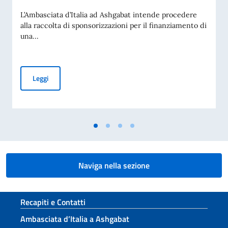
L’Ambasciata d’Italia ad Ashgabat intende procedere
alla raccolta di sponsorizzazioni per il finanziamento di
una...
AVVISO PUBBLICO FINALIZZATO ALLA RICERCA DI SPONSO
Leggi
Naviga nella sezione
Sezione footer
Recapiti e Contatti
Ambasciata d’Italia a Ashgabat