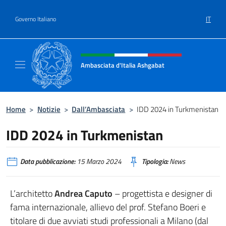
Salta al contenuto
IT
Governo Italiano
Intestazione sito, social e menù
Ambasciata d'Italia Ashgabat
Il sito ufficiale dell'Ambasciata d'Italia a A
Home
>
Notizie
>
Dall’Ambasciata
>
IDD 2024 in Turkmenistan
IDD 2024 in Turkmenistan
Data pubblicazione:
15 Marzo 2024
Tipologia:
News
L’architetto
Andrea Caputo
– progettista e designer di
fama internazionale, allievo del prof. Stefano Boeri e
titolare di due avviati studi professionali a Milano (dal