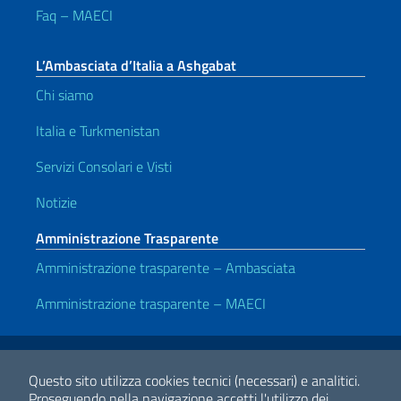
Faq – MAECI
L’Ambasciata d’Italia a Ashgabat
Chi siamo
Italia e Turkmenistan
Servizi Consolari e Visti
Notizie
Amministrazione Trasparente
Amministrazione trasparente – Ambasciata
Amministrazione trasparente – MAECI
Link Utili
Note legali
Privacy e cookie policy
Dichiarazione di accessibilità
Questo sito utilizza cookies tecnici (necessari) e analitici.
Proseguendo nella navigazione accetti l'utilizzo dei