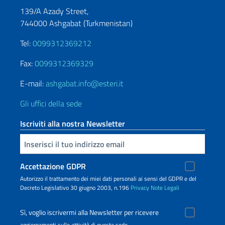
139/A Azady Street,
744000 Ashgabat (Turkmenistan)
Tel:
0099312369212
Fax:
0099312369329
E-mail:
ashgabat.info@esteri.it
Gli uffici della sede
Iscriviti alla nostra Newsletter
Inserisci la tua email
Accettazione GDPR
Autorizzo il trattamento dei miei dati personali ai sensi del GDPR e del
Decreto Legislativo 30 giugno 2003, n.196
Privacy
Note Legali
Sì, voglio iscrivermi alla Newsletter per ricevere
aggiornamenti sulle attività di questa sede