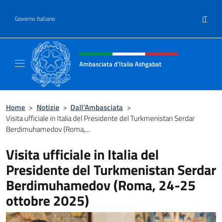
Salta al contenuto
IT
Governo Italiano
Intestazione sito, social e menù
Ambasciata d'Italia Ashgabat
Il sito ufficiale dell'Ambasciata d'Italia a A
Home
>
Notizie
>
Dall’Ambasciata
>
Visita ufficiale in Italia del Presidente del Turkmenistan Serdar
Berdimuhamedov (Roma,...
Visita ufficiale in Italia del
Presidente del Turkmenistan Serdar
Berdimuhamedov (Roma, 24-25
ottobre 2025)