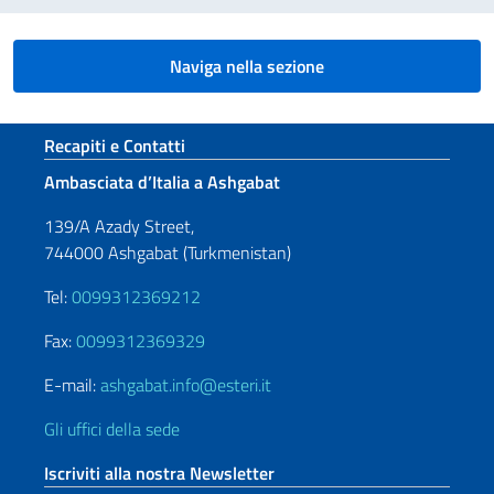
Naviga nella sezione
Sezione footer
Recapiti e Contatti
Ambasciata d’Italia a Ashgabat
139/A Azady Street,
744000 Ashgabat (Turkmenistan)
Tel:
0099312369212
Fax:
0099312369329
E-mail:
ashgabat.info@esteri.it
Gli uffici della sede
Iscriviti alla nostra Newsletter