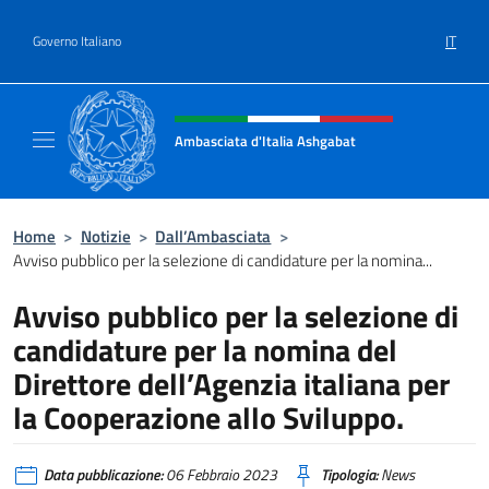
Salta al contenuto
IT
Governo Italiano
Intestazione sito, social e menù
Ambasciata d'Italia Ashgabat
Il sito ufficiale dell'Ambasciata d'Italia a A
Home
>
Notizie
>
Dall’Ambasciata
>
Avviso pubblico per la selezione di candidature per la nomina...
Avviso pubblico per la selezione di
candidature per la nomina del
Direttore dell’Agenzia italiana per
la Cooperazione allo Sviluppo.
Data pubblicazione:
06 Febbraio 2023
Tipologia:
News