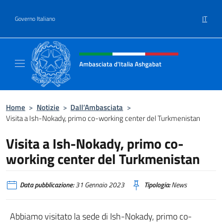
Salta al contenuto
IT
Governo Italiano
Intestazione sito, social e menù
Ambasciata d'Italia Ashgabat
Il sito ufficiale dell'Ambasciata d'Italia a A
Home
>
Notizie
>
Dall’Ambasciata
>
Visita a Ish-Nokady, primo co-working center del Turkmenistan
Visita a Ish-Nokady, primo co-
working center del Turkmenistan
Data pubblicazione:
31 Gennaio 2023
Tipologia:
News
Abbiamo visitato la sede di Ish-Nokady, primo co-