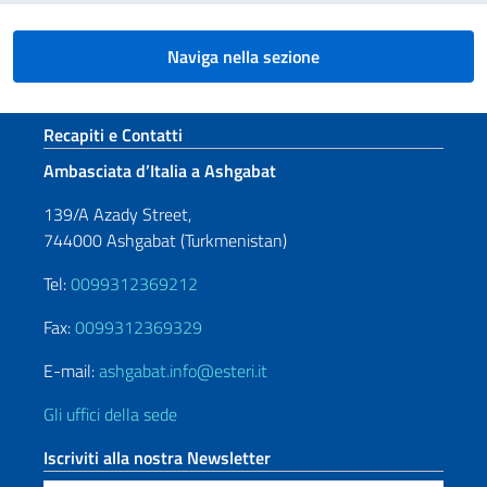
Naviga nella sezione
Sezione footer
Recapiti e Contatti
Ambasciata d’Italia a Ashgabat
139/A Azady Street,
744000 Ashgabat (Turkmenistan)
Tel:
0099312369212
Fax:
0099312369329
E-mail:
ashgabat.info@esteri.it
Gli uffici della sede
Iscriviti alla nostra Newsletter