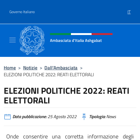
Salta al contenuto
IT
Governo Italiano
Intestazione sito, social e menù
Ambasciata d'Italia Ashgabat
Il sito ufficiale dell'Ambasciata d'Italia a A
Home
>
Notizie
>
Dall’Ambasciata
>
ELEZIONI POLITICHE 2022: REATI ELETTORALI
ELEZIONI POLITICHE 2022: REATI
ELETTORALI
Data pubblicazione:
25 Agosto 2022
Tipologia:
News
Onde consentire una corretta informazione degli