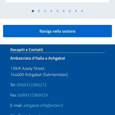
Naviga nella sezione
Sezione footer
Recapiti e Contatti
Ambasciata d’Italia a Ashgabat
139/A Azady Street,
744000 Ashgabat (Turkmenistan)
Tel:
0099312369212
Fax:
0099312369329
E-mail:
ashgabat.info@esteri.it