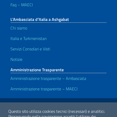
Faq – MAECI
L’Ambasciata d’Italia a Ashgabat
Chi siamo
Italia e Turkmenistan
Servizi Consolari e Visti
Notizie
Amministrazione Trasparente
Amministrazione trasparente – Ambasciata
Amministrazione trasparente – MAECI
Link Utili
Note legali
Privacy e cookie policy
Dichiarazione di accessibilità
Questo sito utilizza cookies tecnici (necessari) e analitici.
Proseguendo nella navigazione accetti l'utilizzo dei