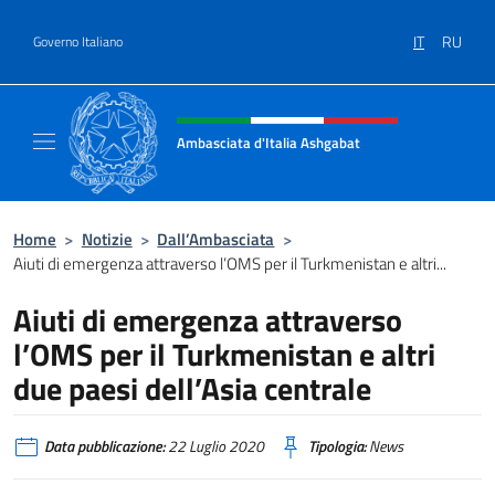
Salta al contenuto
IT
RU
Governo Italiano
Intestazione sito, social e menù
Ambasciata d'Italia Ashgabat
Il sito ufficiale dell'Ambasciata d'Italia a A
Home
>
Notizie
>
Dall’Ambasciata
>
Aiuti di emergenza attraverso l’OMS per il Turkmenistan e altri...
Aiuti di emergenza attraverso
l’OMS per il Turkmenistan e altri
due paesi dell’Asia centrale
Data pubblicazione:
22 Luglio 2020
Tipologia:
News