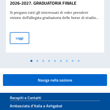
2026-2027. GRADUATORIA FINALE
Si pregano tutti gli interessati di voler prendere
visione dell’allegata graduatoria delle borse di studio...
BANDO PER L’ASSEGNAZIONE DI BORSE DI STUDIO OFFERT
Leggi
Naviga nella sezione
Sezione footer
Recapiti e Contatti
Ambasciata d’Italia a Ashgabat