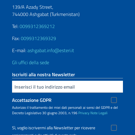
139/A Azady Street,
744000 Ashgabat (Turkmenistan)
Tel:
0099312369212
Fax:
0099312369329
E-mail:
ashgabat.info@esteri.it
Gli uffici della sede
Iscriviti alla nostra Newsletter
Inserisci la tua email
Accettazione GDPR
Autorizzo il trattamento dei miei dati personali ai sensi del GDPR e del
Decreto Legislativo 30 giugno 2003, n.196
Privacy
Note Legali
Sì, voglio iscrivermi alla Newsletter per ricevere