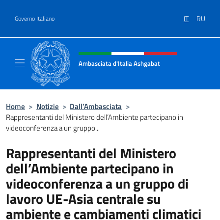
Salta al contenuto
IT
RU
Governo Italiano
Intestazione sito, social e menù
Ambasciata d'Italia Ashgabat
Il sito ufficiale dell'Ambasciata d'Italia a A
Home
>
Notizie
>
Dall’Ambasciata
>
Rappresentanti del Ministero dell’Ambiente partecipano in
videoconferenza a un gruppo...
Rappresentanti del Ministero
dell’Ambiente partecipano in
videoconferenza a un gruppo di
lavoro UE-Asia centrale su
ambiente e cambiamenti climatici