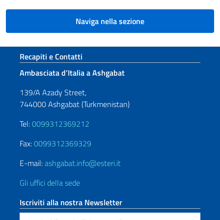
Naviga nella sezione
Sezione footer
Recapiti e Contatti
Ambasciata d’Italia a Ashgabat
139/A Azady Street,
744000 Ashgabat (Turkmenistan)
Tel:
0099312369212
Fax:
0099312369329
E-mail:
ashgabat.info@esteri.it
Gli uffici della sede
Iscriviti alla nostra Newsletter