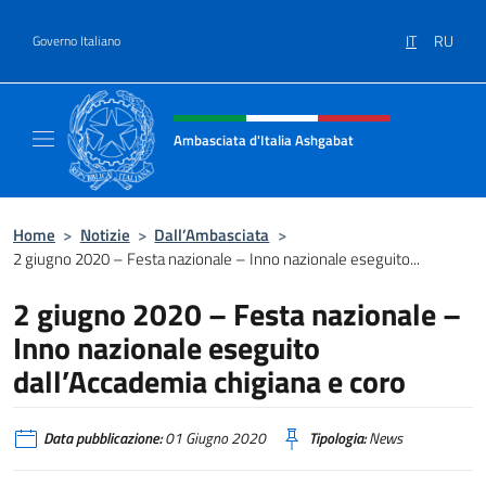
Salta al contenuto
IT
RU
Governo Italiano
Intestazione sito, social e menù
Ambasciata d'Italia Ashgabat
Il sito ufficiale dell'Ambasciata d'Italia a A
Home
>
Notizie
>
Dall’Ambasciata
>
2 giugno 2020 – Festa nazionale – Inno nazionale eseguito...
2 giugno 2020 – Festa nazionale –
Inno nazionale eseguito
dall’Accademia chigiana e coro
Data pubblicazione:
01 Giugno 2020
Tipologia:
News