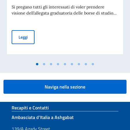
Si pregano tutti gli interessati di voler prendere
visione dell’allegata graduatoria delle borse di studio...
BANDO PER L’ASSEGNAZIONE DI BORSE DI STUDIO OFFERT
Leggi
Naviga nella sezione
Sezione footer
Recapiti e Contatti
Ambasciata d’Italia a Ashgabat
139/A Azady Street,