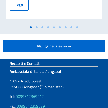
BANDO PER L’ASSEGNAZIONE DI BORSE DI STUDIO OFFERT
Leggi
Naviga nella sezione
Sezione footer
Recapiti e Contatti
Ambasciata d’Italia a Ashgabat
139/A Azady Street,
744000 Ashgabat (Turkmenistan)
Tel:
0099312369212
Fax:
0099312369329