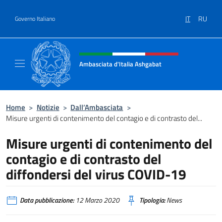
Salta al contenuto
IT
RU
Governo Italiano
Intestazione sito, social e menù
Ambasciata d'Italia Ashgabat
Il sito ufficiale dell'Ambasciata d'Italia a A
Home
>
Notizie
>
Dall’Ambasciata
>
Misure urgenti di contenimento del contagio e di contrasto del...
Misure urgenti di contenimento del
contagio e di contrasto del
diffondersi del virus COVID-19
Data pubblicazione:
12 Marzo 2020
Tipologia:
News