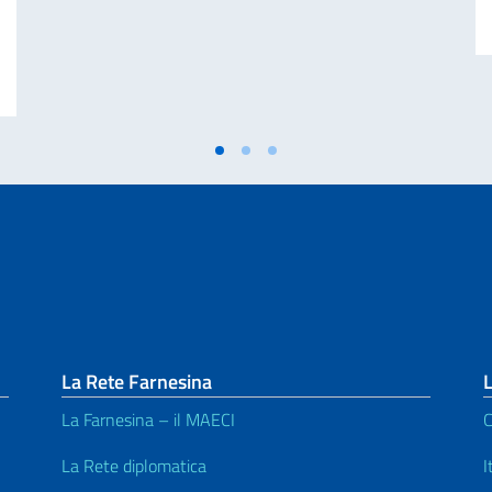
UDIO OFFERTE DAL GOVERNO ITALIANO A STUDENTI STRANIERI E ITALIAN
La Rete Farnesina
L
La Farnesina – il MAECI
C
La Rete diplomatica
I