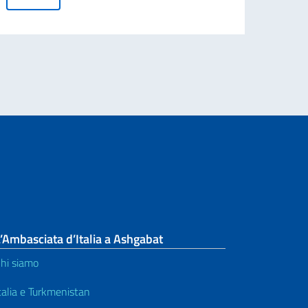
I RESIDENTI ALL’ESTERO (IRE) PER L’ANNO ACCADEMICO 2026-2027. GR
’Ambasciata d’Italia a Ashgabat
hi siamo
talia e Turkmenistan