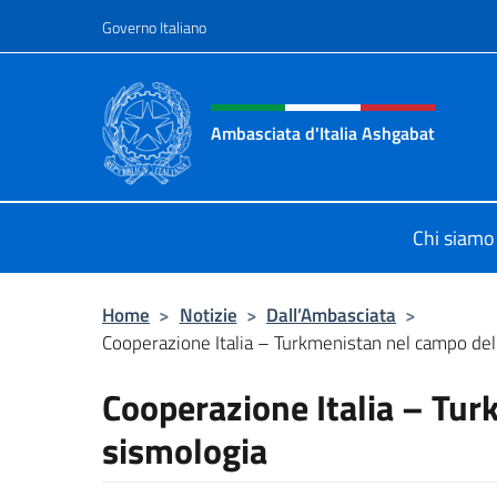
Salta al contenuto
Governo Italiano
Intestazione sito, social 
Ambasciata d'Italia Ashgabat
Il sito ufficiale dell'Ambasciata d'I
Chi siamo
Home
>
Notizie
>
Dall’Ambasciata
>
Cooperazione Italia – Turkmenistan nel campo del
Cooperazione Italia – Tur
sismologia