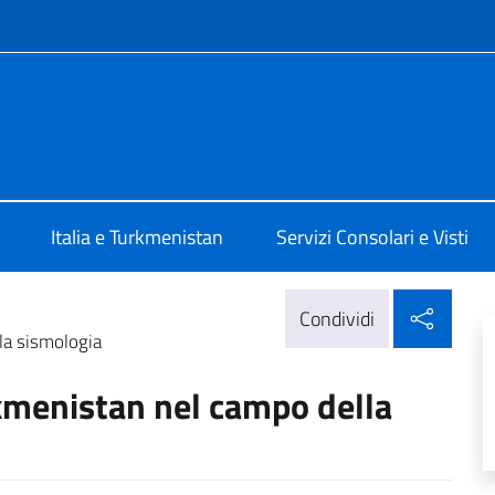
e menù
talia a Ashgabat
Italia e Turkmenistan
Servizi Consolari e Visti
Condi
Condividi
la sismologia
kmenistan nel campo della