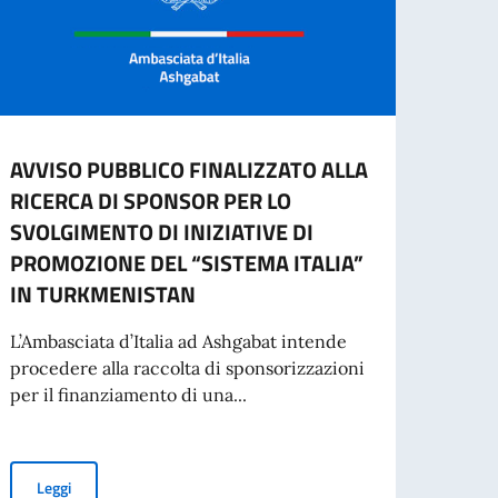
AVVISO PUBBLICO FINALIZZATO ALLA
Il nu
RICERCA DI SPONSOR PER LO
Ashg
SVOLGIMENTO DI INIZIATIVE DI
PROMOZIONE DEL “SISTEMA ITALIA”
IN TURKMENISTAN
Leg
L’Ambasciata d’Italia ad Ashgabat intende
procedere alla raccolta di sponsorizzazioni
per il finanziamento di una...
ming Arts Management 2026-2027
AVVISO PUBBLICO FINALIZZATO ALLA RICERCA DI SPONSOR PER
Leggi