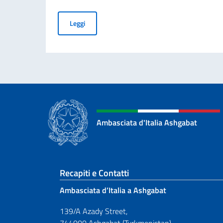
BANDO PER L’ASSEGNAZIONE DI BORSE DI ST
Leggi
Ambasciata d'Italia Ashgabat
Sezione footer
Recapiti e Contatti
Ambasciata d’Italia a Ashgabat
139/A Azady Street,
744000 Ashgabat (Turkmenistan)