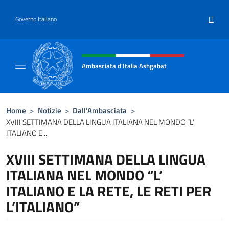
Salta al contenuto
IT
Governo Italiano
Intestazione sito, social e menù
Ambasciata d'Italia Ashgabat
Il sito ufficiale dell'Ambasciata d'Italia a A
Home
>
Notizie
>
Dall’Ambasciata
>
XVIII SETTIMANA DELLA LINGUA ITALIANA NEL MONDO “L’
ITALIANO E...
XVIII SETTIMANA DELLA LINGUA
ITALIANA NEL MONDO “L’
ITALIANO E LA RETE, LE RETI PER
L’ITALIANO”