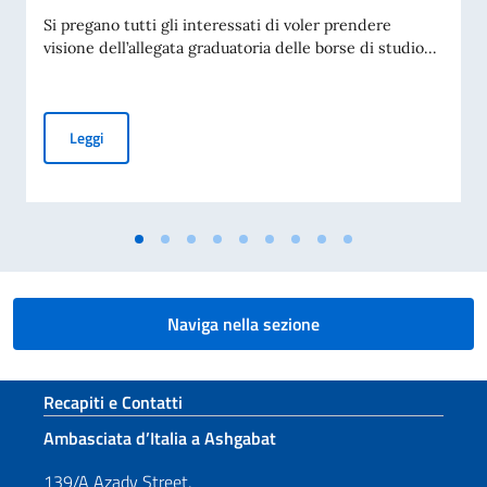
Si pregano tutti gli interessati di voler prendere
visione dell’allegata graduatoria delle borse di studio...
BANDO PER L’ASSEGNAZIONE DI BORSE DI STUDIO OFFERT
Leggi
Naviga nella sezione
Sezione footer
Recapiti e Contatti
Ambasciata d’Italia a Ashgabat
139/A Azady Street,