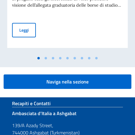
visione dell’allegata graduatoria delle borse di studio...
BANDO PER L’ASSEGNAZIONE DI BORSE DI STUDIO OFFERT
Leggi
Naviga nella sezione
Sezione footer
Recapiti e Contatti
Ambasciata d’Italia a Ashgabat
139/A Azady Street,
744000 Ashgabat (Turkmenistan)