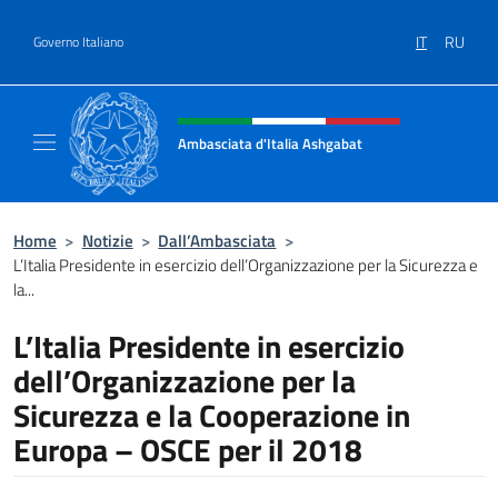
Salta al contenuto
IT
RU
Governo Italiano
Intestazione sito, social e menù
Ambasciata d'Italia Ashgabat
Il sito ufficiale dell'Ambasciata d'Italia a A
Home
>
Notizie
>
Dall’Ambasciata
>
L’Italia Presidente in esercizio dell’Organizzazione per la Sicurezza e
la...
L’Italia Presidente in esercizio
dell’Organizzazione per la
Sicurezza e la Cooperazione in
Europa – OSCE per il 2018