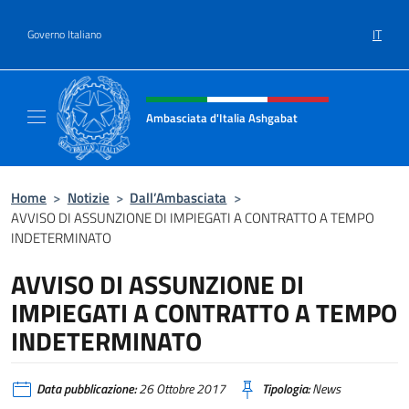
Salta al contenuto
IT
Governo Italiano
Intestazione sito, social e menù
Ambasciata d'Italia Ashgabat
Il sito ufficiale dell'Ambasciata d'Italia a A
Home
>
Notizie
>
Dall’Ambasciata
>
AVVISO DI ASSUNZIONE DI IMPIEGATI A CONTRATTO A TEMPO
INDETERMINATO
AVVISO DI ASSUNZIONE DI
IMPIEGATI A CONTRATTO A TEMPO
INDETERMINATO
Data pubblicazione:
26 Ottobre 2017
Tipologia:
News