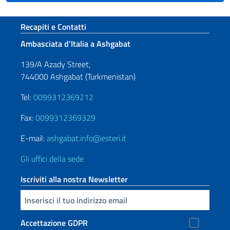
Sezione footer
Recapiti e Contatti
Ambasciata d’Italia a Ashgabat
139/A Azady Street,
744000 Ashgabat (Turkmenistan)
Tel:
0099312369212
Fax:
0099312369329
E-mail:
ashgabat.info@esteri.it
Gli uffici della sede
Iscriviti alla nostra Newsletter
Inserisci la tua email
Accettazione GDPR