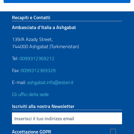
Sezione footer
Recapiti e Contatti
Ambasciata d’Italia a Ashgabat
139/A Azady Street,
744000 Ashgabat (Turkmenistan)
Tel:
0099312369212
Fax:
0099312369329
E-mail:
ashgabat.info@esteri.it
Gli uffici della sede
Iscriviti alla nostra Newsletter
Inserisci la tua email
Accettazione GDPR