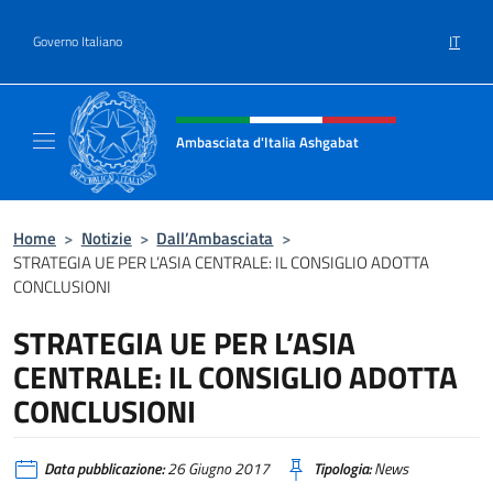
Salta al contenuto
IT
Governo Italiano
Intestazione sito, social e menù
Ambasciata d'Italia Ashgabat
Il sito ufficiale dell'Ambasciata d'Italia a A
Home
>
Notizie
>
Dall’Ambasciata
>
STRATEGIA UE PER L’ASIA CENTRALE: IL CONSIGLIO ADOTTA
CONCLUSIONI
STRATEGIA UE PER L’ASIA
CENTRALE: IL CONSIGLIO ADOTTA
CONCLUSIONI
Data pubblicazione:
26 Giugno 2017
Tipologia:
News