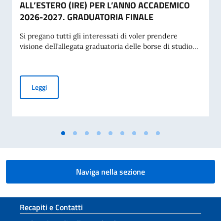
ALL’ESTERO (IRE) PER L’ANNO ACCADEMICO
2026-2027. GRADUATORIA FINALE
Si pregano tutti gli interessati di voler prendere
visione dell’allegata graduatoria delle borse di studio...
BANDO PER L’ASSEGNAZIONE DI BORSE DI STUDIO OFFERT
Leggi
Naviga nella sezione
Sezione footer
Recapiti e Contatti