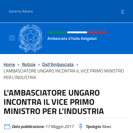
Salta al contenuto
IT
Governo Italiano
Intestazione sito, social e menù
Ambasciata d'Italia Ashgabat
Il sito ufficiale dell'Ambasciata d'Italia a A
Home
>
Notizie
>
Dall’Ambasciata
>
L’AMBASCIATORE UNGARO INCONTRA IL VICE PRIMO MINISTRO
PER L’INDUSTRIA
L’AMBASCIATORE UNGARO
INCONTRA IL VICE PRIMO
MINISTRO PER L’INDUSTRIA
Data pubblicazione:
17 Maggio 2017
Tipologia:
News