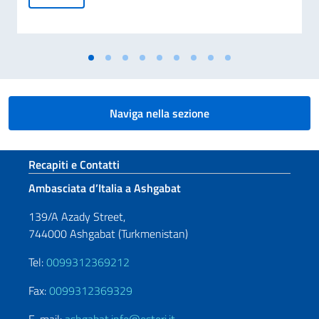
Naviga nella sezione
Sezione footer
Recapiti e Contatti
Ambasciata d’Italia a Ashgabat
139/A Azady Street,
744000 Ashgabat (Turkmenistan)
Tel:
0099312369212
Fax:
0099312369329