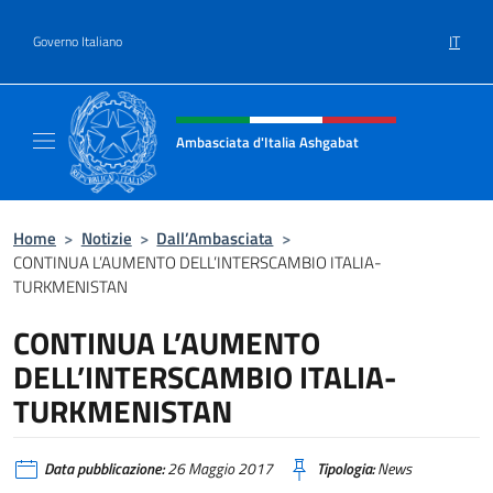
Salta al contenuto
IT
Governo Italiano
Intestazione sito, social e menù
Ambasciata d'Italia Ashgabat
Il sito ufficiale dell'Ambasciata d'Italia a A
Home
>
Notizie
>
Dall’Ambasciata
>
CONTINUA L’AUMENTO DELL’INTERSCAMBIO ITALIA-
TURKMENISTAN
CONTINUA L’AUMENTO
DELL’INTERSCAMBIO ITALIA-
TURKMENISTAN
Data pubblicazione:
26 Maggio 2017
Tipologia:
News