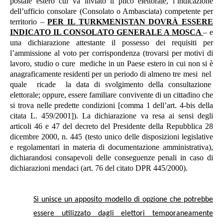
postale estero cui va inviato il plico elettorale, l’indicazione
dell’ufficio consolare (Consolato o Ambasciata) competente per
territorio –
PER IL TURKMENISTAN DOVRÀ ESSERE
INDICATO IL CONSOLATO GENERALE A MOSCA
– e
una dichiarazione attestante il possesso dei requisiti per
l’ammissione al voto per corrispondenza (trovarsi per motivi di
lavoro, studio o cure mediche in un Paese estero in cui non si è
anagraficamente residenti per un periodo di almeno tre mesi nel
quale ricade la data di svolgimento della consultazione
elettorale; oppure, essere familiare convivente di un cittadino che
si trova nelle predette condizioni [comma 1 dell’art. 4-bis della
citata L. 459/2001]). La dichiarazione va resa ai sensi degli
articoli 46 e 47 del decreto del Presidente della Repubblica 28
dicembre 2000, n. 445 (testo unico delle disposizioni legislative
e regolamentari in materia di documentazione amministrativa),
dichiarandosi consapevoli delle conseguenze penali in caso di
dichiarazioni mendaci (art. 76 del citato DPR 445/2000).
Si unisce un apposito modello di opzione che potrebbe
essere utilizzato dagli elettori temporaneamente