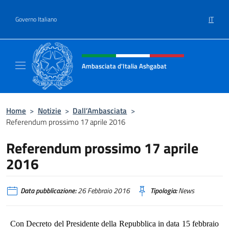
Salta al contenuto
IT
Governo Italiano
Intestazione sito, social e menù
Ambasciata d'Italia Ashgabat
Il sito ufficiale dell'Ambasciata d'Italia a A
Home
>
Notizie
>
Dall’Ambasciata
>
Referendum prossimo 17 aprile 2016
Referendum prossimo 17 aprile
2016
Data pubblicazione:
26 Febbraio 2016
Tipologia:
News
Con Decreto del Presidente della Repubblica in data 15 febbraio