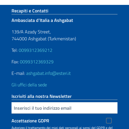
Sezione footer
Recapiti e Contatti
Ambasciata d’Italia a Ashgabat
139/A Azady Street,
744000 Ashgabat (Turkmenistan)
Tel:
0099312369212
Fax:
0099312369329
E-mail:
ashgabat.info@esteri.it
Gli uffici della sede
Iscriviti alla nostra Newsletter
Inserisci la tua email
Accettazione GDPR
Autorizzo il trattamento dei miei dati personali ai sensi del GDPR e del