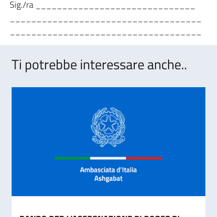
Sig./ra ______________________________
____________________________________
____________________________________
Ti potrebbe interessare anche..