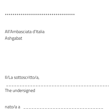
************************************
All’Ambasciata d’Italia
Ashgabat
Il/La sottoscritto/a,
_______________________________________
The undersigned
nato/a a ______________________________