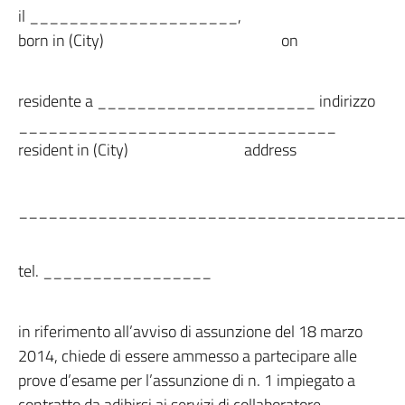
il _____________________,
born in (City) on
residente a ______________________ indirizzo
________________________________
resident in (City) address
______________________________________
tel. _________________
in riferimento all’avviso di assunzione del 18 marzo
2014, chiede di essere ammesso a partecipare alle
prove d’esame per l’assunzione di n. 1 impiegato a
contratto da adibirsi ai servizi di
collaboratore