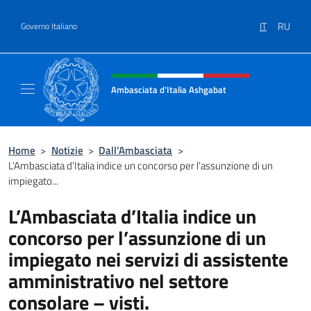
Salta al contenuto
IT
RU
Governo Italiano
Intestazione sito, social e menù
Ambasciata d'Italia Ashgabat
Il sito ufficiale dell'Ambasciata d'Italia a A
Home
>
Notizie
>
Dall’Ambasciata
>
L’Ambasciata d’Italia indice un concorso per l’assunzione di un
impiegato...
L’Ambasciata d’Italia indice un
concorso per l’assunzione di un
impiegato nei servizi di assistente
amministrativo nel settore
consolare – visti.