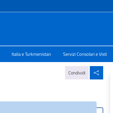
e menù
talia a Ashgabat
Italia e Turkmenistan
Servizi Consolari e Visti
Condi
Condividi