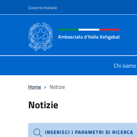
Salta al contenuto
Governo Italiano
Intestazione sito, social 
Ambasciata d'Italia Ashgabat
Il sito ufficiale dell'Ambasciata d'I
Chi siamo
Home
>
Notizie
Notizie
INSERISCI I PARAMETRI DI RICERCA