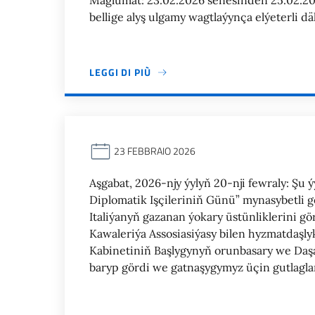
Maglumat: 23.02.2026 senesinden 25.02.20
bellige alyş ulgamy wagtlaýynça elýeterli däl
LEGGI DI PIÙ
23 FEBBRAIO 2026
Aşgabat, 2026-njy ýylyň 20-nji fewraly: Şu 
Diplomatik Işçileriniň Günü” mynasybetli g
Italiýanyň gazanan ýokary üstünliklerini gö
Kawaleriýa Assosiasiýasy bilen hyzmatdaşl
Kabinetiniň Başlygynyň orunbasary we Daşa
baryp gördi we gatnaşygymyz üçin gutlagla