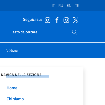
IT
RU
EN
TK
Seguici su:
Cerca nel sito
Ricerca sito live
Notizie
vidi sui Social Network
NAVIGA NELLA SEZIONE
Home
Chi siamo