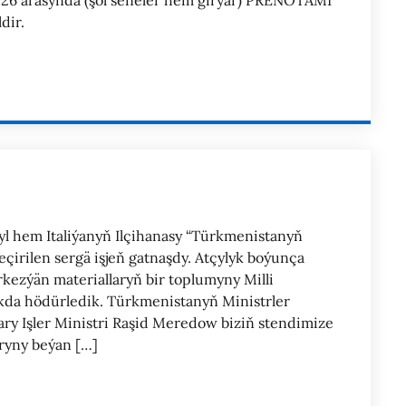
26 arasynda (şol seneler hem girýär) PRENOTAMI
dir.
ýyl hem Italiýanyň Ilçihanasy “Türkmenistanyň
eçirilen sergä işjeň gatnaşdy. Atçylyk boýunça
rkezýän materiallaryň bir toplumyny Milli
ykda hödürledik. Türkmenistanyň Ministrler
ry Işler Ministri Raşid Meredow biziň stendimize
ryny beýan […]