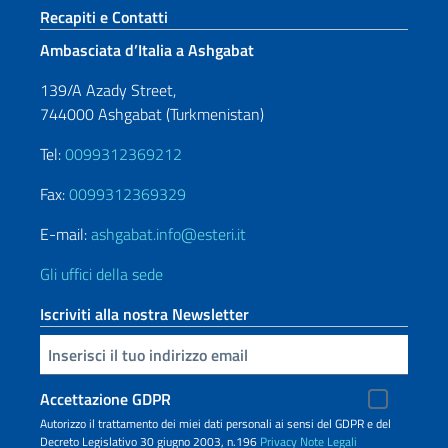
Sezione footer
Recapiti e Contatti
Ambasciata d’Italia a Ashgabat
139/A Azady Street,
744000 Ashgabat (Turkmenistan)
Tel:
0099312369212
Fax:
0099312369329
E-mail:
ashgabat.info@esteri.it
Gli uffici della sede
Iscriviti alla nostra Newsletter
Inserisci la tua email
Accettazione GDPR
Autorizzo il trattamento dei miei dati personali ai sensi del GDPR e del
Decreto Legislativo 30 giugno 2003, n.196
Privacy
Note Legali