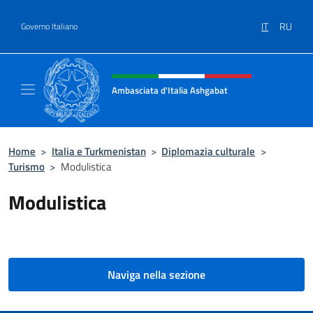
Salta al contenuto
IT
RU
Governo Italiano
Intestazione sito, social e menù
Ambasciata d'Italia Ashgabat
Il sito ufficiale dell'Ambasciata d'Italia a A
Home
>
Italia e Turkmenistan
>
Diplomazia culturale
>
Turismo
>
Modulistica
Modulistica
Naviga nella sezione