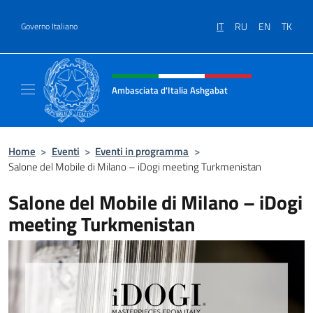
Salta al contenuto
IT
RU
EN
TK
Governo Italiano
Intestazione sito, social e menù
Ambasciata d'Italia Ashgabat
Il sito ufficiale dell'Ambasciata d'Italia a A
Home
>
Eventi
>
Eventi in programma
>
Salone del Mobile di Milano – iDogi meeting Turkmenistan
Salone del Mobile di Milano – iDogi
meeting Turkmenistan