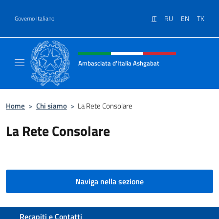
Salta al contenuto
IT
RU
EN
TK
Governo Italiano
Intestazione sito, social e menù
Ambasciata d'Italia Ashgabat
Il sito ufficiale dell'Ambasciata d'Italia a A
Home
>
Chi siamo
>
La Rete Consolare
La Rete Consolare
Naviga nella sezione
Sezione footer
Recapiti e Contatti