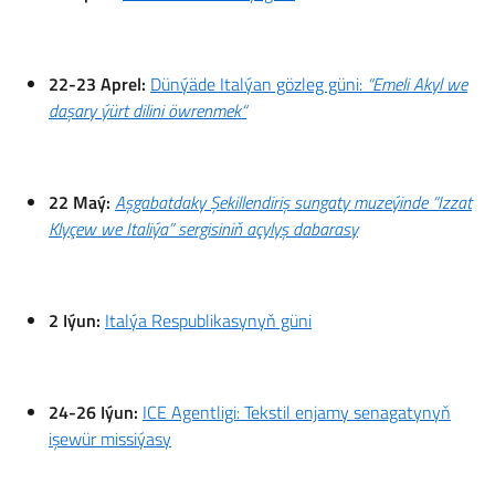
22-23 Aprel:
Dünýäde Italýan gözleg güni:
“Emeli Akyl we
daşary ýürt dilini öwrenmek
“
22 Maý:
Aşgabatdaky Şekillendiriş sungaty muzeýinde “Izzat
Klyçew we Italiýa” sergisiniň açylyş dabarasy
2 Iýun:
Italýa Respublikasynyň güni
24-26 Iýun:
ICE Agentligi: Tekstil enjamy senagatynyň
işewür missiýasy