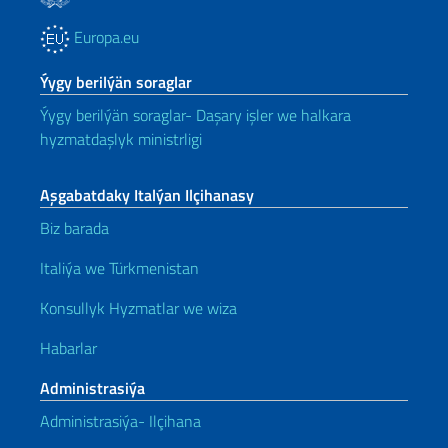
Europa.eu
Ýygy berilýän soraglar
Ýygy berilýän soraglar- Daşary işler we halkara
hyzmatdaşlyk ministrligi
Aşgabatdaky Italýan Ilçihanasy
Biz barada
Italiýa we Türkmenistan
Konsullyk Hyzmatlar we wiza
Habarlar
Administrasiýa
Administrasiýa- Ilçihana