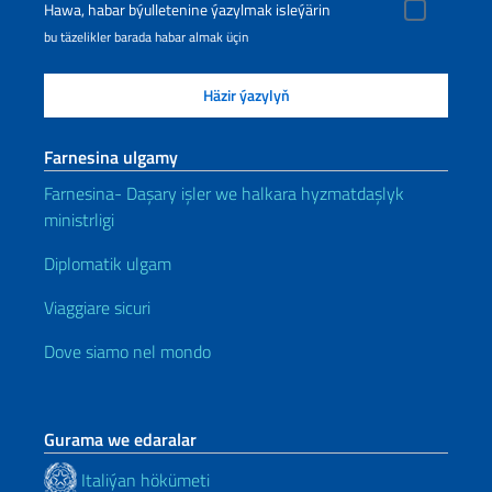
Hawa, habar býulletenine ýazylmak isleýärin
bu täzelikler barada habar almak üçin
Farnesina ulgamy
Farnesina- Daşary işler we halkara hyzmatdaşlyk
ministrligi
Diplomatik ulgam
Viaggiare sicuri
Dove siamo nel mondo
Gurama we edaralar
Italiýan hökümeti