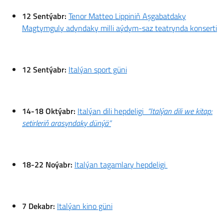
12 Sentýabr:
Tenor Matteo Lippiniň Aşgabatdaky
Magtymguly adyndaky milli aýdym-saz teatrynda konserti
12 Sentýabr:
Italýan sport güni
14-18 Oktýabr:
Italýan dili hepdeligi
“Italýan dili we kitap:
setirleriň arasyndaky dünýä”
18-22 Noýabr:
Italýan tagamlary hepdeligi
7 Dekabr:
Italýan kino güni