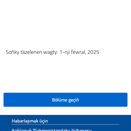
Soňky täzelenen wagty: 1-nji fewral, 2025
Bölüme geçiň
Sezione footer
Habarlaşmak üçin
Italiýanyň Türkmenistandaky ilçihanasy