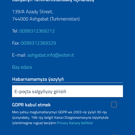
139/A Azady Street,
744000 Ashgabat (Turkmenistan)
Tel:
0099312369212
Fax:
0099312369329
E-mail:
ashgabat.info@esteri.it
Baş edara
Habarnamamyza ýazylyň
Inserisci la tua email
GDPR kabul etmek
Men şahsy maglumatlarymyn GDPR we 2003-nji ýylyň 30-njy
iýunyndaky, 196-njy belgili Kanun Düzgünnamasyna laýyklykda
işlenilmegine rugsat berýärin
Privacy
Kanuny bellikler