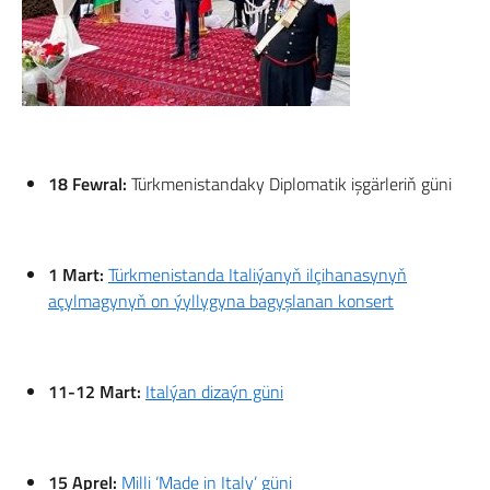
18 Fewral:
Türkmenistandaky Diplomatik işgärleriň güni
1 Mart:
Türkmenistanda Italiýanyň ilçihanasynyň
açylmagynyň on ýyllygyna bagyşlanan konsert
11-12 Mart:
Italýan dizaýn güni
15 Aprel:
Milli ‘Made in Italy’ güni