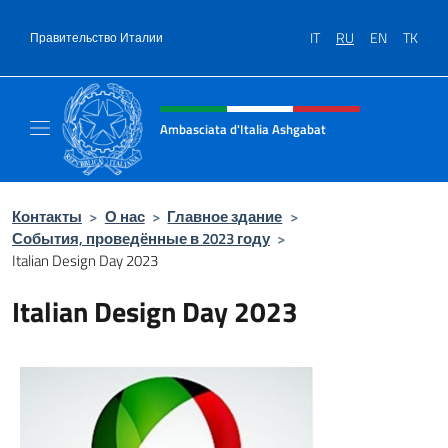
Перейти к содержанию
IT
RU
EN
TK
Правительство Италии
Шапка сайта, соцсети и ме
Ambasciata d'Italia Ashgabat
Il sito ufficiale dell'Ambasciata d'Italia a A
Контакты
>
О нас
>
Главное здание
>
События, проведённые в 2023 году
>
Italian Design Day 2023
Italian Design Day 2023