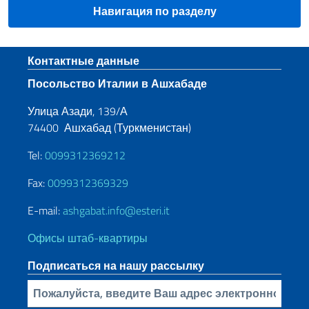
Навигация по разделу
Нижний колонтитул
Контактные данные
Посольство Италии в Ашхабаде
Улица Азади, 139/А
74400 Ашхабад (Туркменистан)
Tel:
0099312369212
Fax:
0099312369329
E-mail:
ashgabat.info@esteri.it
Офисы штаб-квартиры
Подписаться на нашу рассылку
Bставьте свой адрес электронной почты