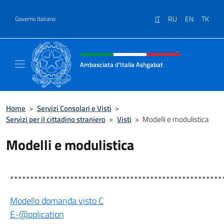
Salta al contenuto
IT
RU
EN
TK
Governo Italiano
Intestazione sito, social e menù
Ambasciata d'Italia Ashgabat
Il sito ufficiale dell'Ambasciata d'Italia a A
Home
>
Servizi Consolari e Visti
>
Servizi per il cittadino straniero
>
Visti
>
Modelli e modulistica
Modelli e modulistica
*****************************************************
Modello domanda visto C
E-@pplication