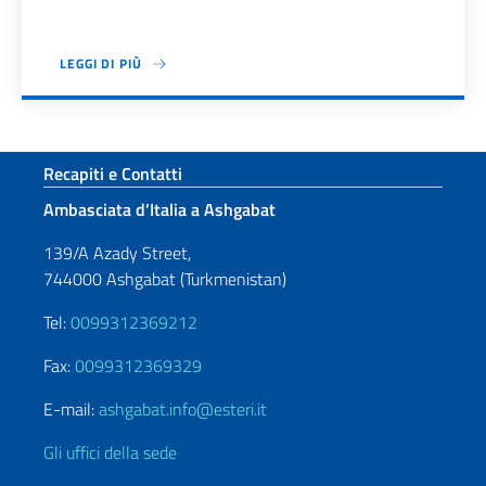
LEGGI DI PIÙ
Paginazione
Sezione footer
Recapiti e Contatti
Ambasciata d’Italia a Ashgabat
139/A Azady Street,
744000 Ashgabat (Turkmenistan)
Tel:
0099312369212
Fax:
0099312369329
E-mail:
ashgabat.info@esteri.it
Gli uffici della sede