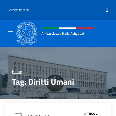
Salta al contenuto
IT
Governo Italiano
Intestazione sito, social e menù
Ambasciata d'Italia Ashgabat
Il sito ufficiale dell'Ambasciata d'Italia a A
Home
>
Tag:
Diritti Umani
ARTICOLI
9 DICEMBRE 2025