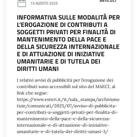
ARTICOLI
13 AGOSTO 2025
INFORMATIVA SULLE MODALITÀ PER
L’EROGAZIONE DI CONTRIBUTI A
SOGGETTI PRIVATI PER FINALITÀ DI
MANTENIMENTO DELLA PACE E
DELLA SICUREZZA INTERNAZIONALE
E DI ATTUAZIONE DI INIZIATIVE
UMANITARIE E DI TUTELA DEI
DIRITTI UMANI
I relativi avvisi di pubblicità per l’erogazione dei
contributi sono accessibili sul sito del MAECI, al
link che segue:
https://www.esteri.it/it/sala_stampa/archiviono
tizie/comunicati/2025/07/avviso-di-pubblicita-
per-contributi-a-soggetti-privati-per-finalita-di-
mantenimento-della-pace-e-della-sicurezza-
internazionale-e-di-attuazione-di-iniziative-
umanitarie-e-di-tutela-dei-diritti-umani-3/