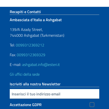
Sezione footer
Recapiti e Contatti
Ambasciata d’Italia a Ashgabat
139/A Azady Street,
744000 Ashgabat (Turkmenistan)
Tel:
0099312369212
Fax:
0099312369329
E-mail:
ashgabat.info@esteri.it
Gli uffici della sede
Iscriviti alla nostra Newsletter
Inserisci la tua email
Accettazione GDPR