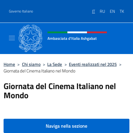
Salta al contenuto
IT
RU
EN
TK
Governo Italiano
Intestazione sito, social e menù
Ambasciata d'Italia Ashgabat
Il sito ufficiale dell'Ambasciata d'Italia a A
Home
>
Chi siamo
>
La Sede
>
Eventi realizzati nel 2025
>
Giornata del Cinema Italiano nel Mondo
Giornata del Cinema Italiano nel
Mondo
Naviga nella sezione