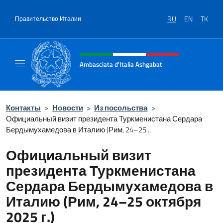
Перейти к содержанию
RU
EN
TK
Правительство Италии
Шапка сайта, соцсети и ме
Ambasciata d'Italia Ashgabat
Il sito ufficiale dell'Ambasciata d'Italia a A
Контакты
>
Новости
>
Из посольства
>
Официальный визит президента Туркменистана Сердара
Бердымухамедова в Италию (Рим, 24–25...
Официальный визит
президента Туркменистана
Сердара Бердымухамедова в
Италию (Рим, 24–25 октября
2025 г.)