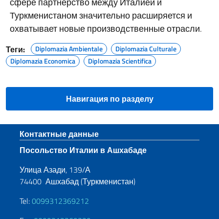
сфере партнерство между Италией и
Туркменистаном значительно расширяется и
охватывает новые производственные отрасли.
Теги:
Diplomazia Ambientale
Diplomazia Culturale
Diplomazia Economica
Diplomazia Scientifica
Навигация по разделу
Нижний колонтитул
Контактные данные
Посольство Италии в Ашхабаде
Улица Азади, 139/А
74400 Ашхабад (Туркменистан)
Tel:
0099312369212