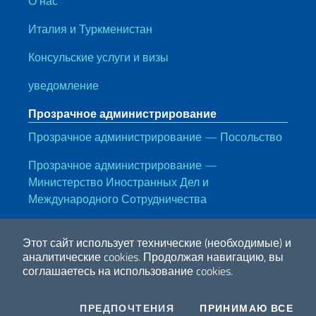
О нас
Италия и Туркменистан
Консульские услуги и визы
уведомление
Прозрачное администрирование
Прозрачное администрирование — Посольство
Прозрачное администрирование —
Министерство Иностранных Дел и
Международного Сотрудничества
Полезные ссылки
Этот сайт использует технические (необходимые) и
Note legali
Privacy e cookie policy
Dichiarazione di accessibilità
аналитические cookies.
Продолжая навигацию, вы
соглашаетесь на использование cookies.
2026 Авторские права принадлежат МИД Италии
COOKIES
I CO
ПРЕДПОЧТЕНИЯ
ПРИНИМАЮ ВСЕ