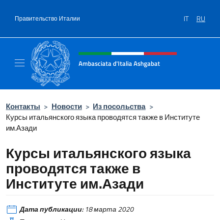
Перейти к содержанию
IT
RU
Правительство Италии
Шапка сайта, соцсети и ме
Ambasciata d'Italia Ashgabat
Il sito ufficiale dell'Ambasciata d'Italia a A
Контакты
>
Новости
>
Из посольства
>
Курсы итальянского языка проводятся также в Институте
им.Азади
Курсы итальянского языка
проводятся также в
Институте им.Азади
Дата публикации:
18 марта 2020