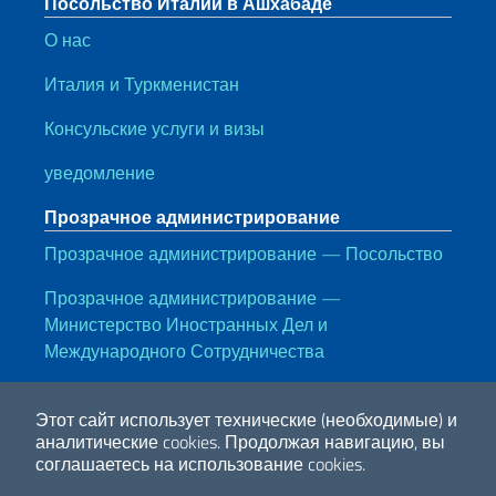
Посольство Италии в Ашхабаде
О нас
Италия и Туркменистан
Консульские услуги и визы
уведомление
Прозрачное администрирование
Прозрачное администрирование — Посольство
Прозрачное администрирование —
Министерство Иностранных Дел и
Международного Сотрудничества
Полезные ссылки
Этот сайт использует технические (необходимые) и
Note legali
Privacy e cookie policy
Dichiarazione di accessibilità
аналитические cookies.
Продолжая навигацию, вы
соглашаетесь на использование cookies.