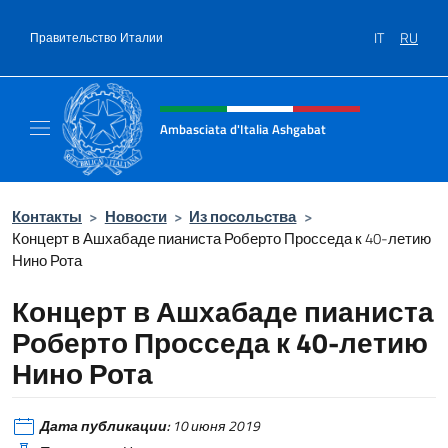
Перейти к содержанию
IT
RU
Правительство Италии
Шапка сайта, соцсети и ме
Ambasciata d'Italia Ashgabat
Il sito ufficiale dell'Ambasciata d'Italia a A
Контакты
>
Новости
>
Из посольства
>
Концерт в Ашхабаде пианиста Роберто Просседа к 40-летию
Нино Рота
Концерт в Ашхабаде пианиста
Роберто Просседа к 40-летию
Нино Рота
Дата публикации:
10 июня 2019