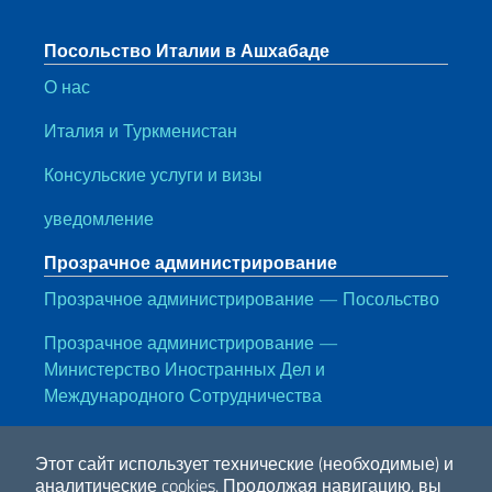
Посольство Италии в Ашхабаде
О нас
Италия и Туркменистан
Консульские услуги и визы
уведомление
Прозрачное администрирование
Прозрачное администрирование — Посольство
Прозрачное администрирование —
Министерство Иностранных Дел и
Международного Сотрудничества
Полезные ссылки
Этот сайт использует технические (необходимые) и
Note legali
Privacy e cookie policy
Dichiarazione di accessibilità
аналитические cookies.
Продолжая навигацию, вы