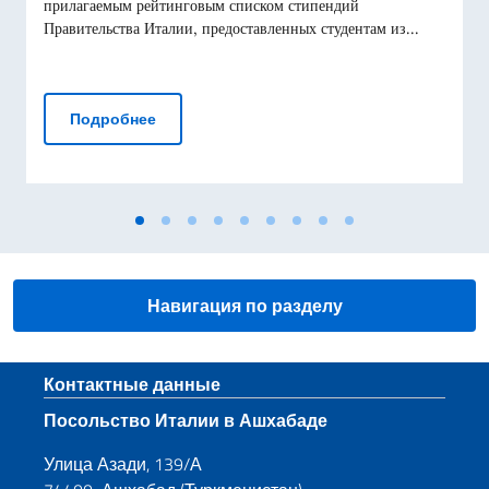
прилагаемым рейтинговым списком стипендий
Правительства Италии, предоставленных студентам из...
Конкурс на предоставление стипендий, пр
Подробнее
Навигация по разделу
Нижний колонтитул
Контактные данные
Посольство Италии в Ашхабаде
Улица Азади, 139/А