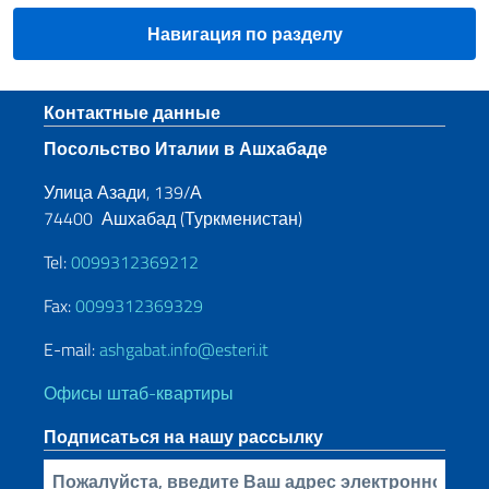
Навигация по разделу
Нижний колонтитул
Контактные данные
Посольство Италии в Ашхабаде
Улица Азади, 139/А
74400 Ашхабад (Туркменистан)
Tel:
0099312369212
Fax:
0099312369329
E-mail:
ashgabat.info@esteri.it
Офисы штаб-квартиры
Подписаться на нашу рассылку
Bставьте свой адрес электронной почты