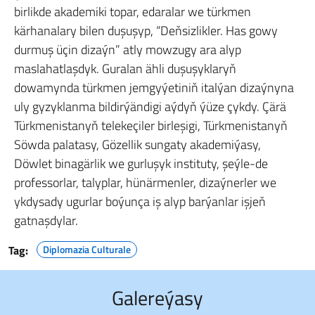
birlikde akademiki topar, edaralar we türkmen
kärhanalary bilen duşuşyp, “Deňsizlikler. Has gowy
durmuş üçin dizaýn” atly mowzugy ara alyp
maslahatlaşdyk. Guralan ähli duşuşyklaryň
dowamynda türkmen jemgyýetiniň italýan dizaýnyna
uly gyzyklanma bildirýändigi aýdyň ýüze çykdy. Çärä
Türkmenistanyň telekeçiler birleşigi, Türkmenistanyň
Söwda palatasy, Gözellik sungaty akademiýasy,
Döwlet binagärlik we gurluşyk instituty, şeýle-de
professorlar, talyplar, hünärmenler, dizaýnerler we
ykdysady ugurlar boýunça iş alyp barýanlar işjeň
gatnaşdylar.
Tag:
Diplomazia Culturale
Galereýasy