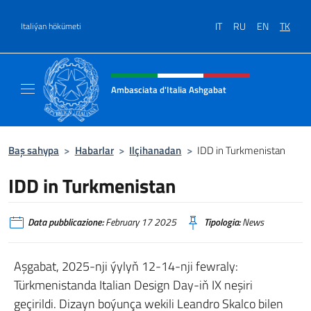
Mazmunyna dowam et
IT
RU
EN
TK
Italiýan hökümeti
Intestazione sito, social e menù
Ambasciata d'Italia Ashgabat
Il sito ufficiale dell'Ambasciata d'Italia a A
Baş sahypa
>
Habarlar
>
Ilçihanadan
>
IDD in Turkmenistan
IDD in Turkmenistan
Data pubblicazione:
February 17 2025
Tipologia:
News
Aşgabat, 2025-nji ýylyň 12-14-nji fewraly:
Türkmenistanda Italian Design Day-iň IX neşiri
geçirildi. Dizayn boýunça wekili Leandro Skalco bilen