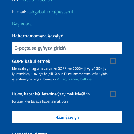
E-mail:
ashgabat.info@esteri.it
Baş edara
Habarnamamyza ýazylyň
Inserisci la tua email
GDPR kabul etmek
Men şahsy maglumatlarymyn GDPR we 2003-nji ýylyň 30-njy
iýunyndaky, 196-njy belgili Kanun Düzgünnamasyna laýyklykda
işlenilmegine rugsat berýärin
Privacy
Kanuny bellikler
Hawa, habar býulletenine ýazylmak isleýärin
bu täzelikler barada habar almak üçin