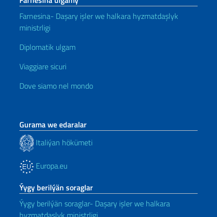
Farnesina ulgamy
Farnesina- Daşary işler we halkara hyzmatdaşlyk
ministrligi
Diplomatik ulgam
Viaggiare sicuri
Dove siamo nel mondo
Gurama we edaralar
Italiýan hökümeti
Europa.eu
Ýygy berilýän soraglar
Ýygy berilýän soraglar- Daşary işler we halkara
hyzmatdaşlyk ministrligi