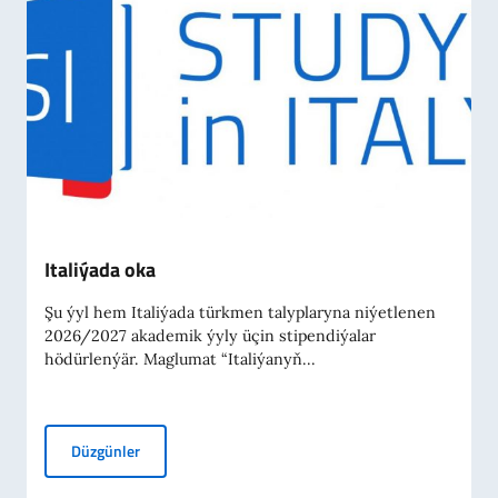
Italiýada oka
Şu ýyl hem Italiýada türkmen talyplaryna niýetlenen
2026/2027 akademik ýyly üçin stipendiýalar
hödürlenýär. Maglumat “Italiýanyň...
Italiýada oka
Düzgünler