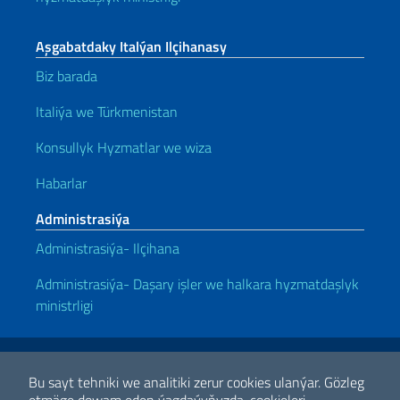
Aşgabatdaky Italýan Ilçihanasy
Biz barada
Italiýa we Türkmenistan
Konsullyk Hyzmatlar we wiza
Habarlar
Administrasiýa
Administrasiýa- Ilçihana
Administrasiýa- Daşary işler we halkara hyzmatdaşlyk
ministrligi
Peýdaly baglanyşyklar/linkler
Note legali
Privacy e cookie policy
Dichiarazione di accessibilità
Bu sayt tehniki we analitiki zerur cookies ulanýar.
Gözleg