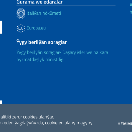
Gurama we edaralar
A
h
Italiýan hökümeti
Europa.eu
Ýygy berilýän soraglar
Ýygy berilýän soraglar- Daşary işler we halkara
hyzmatdaşlyk ministrligi
litiki zerur cookies ulanýar.
kler
 eden ýagdaýyňyzda, cookieleri ulanylmagyny
HEMME
ne di accessibilità
2026 Daşary iş