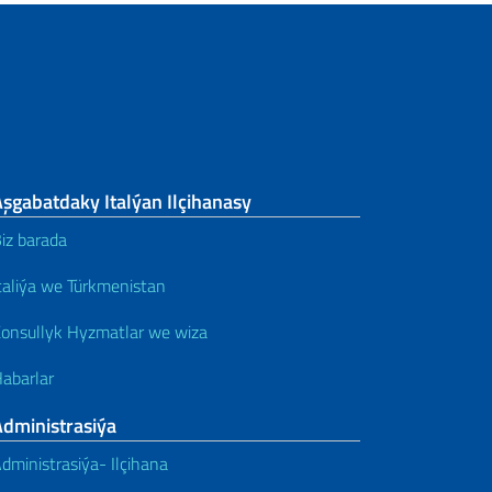
şgabatdaky Italýan Ilçihanasy
iz barada
taliýa we Türkmenistan
onsullyk Hyzmatlar we wiza
abarlar
Administrasiýa
dministrasiýa- Ilçihana