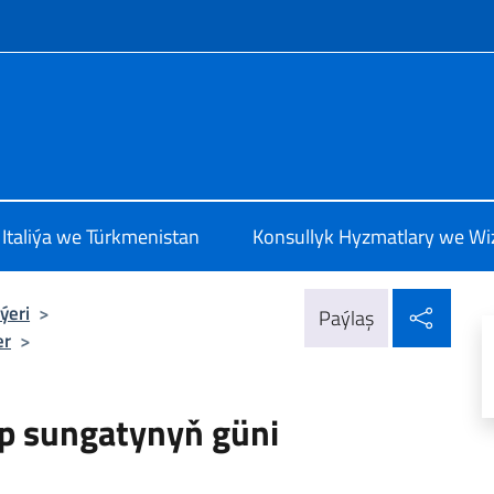
e menù
talia a Ashgabat
Italiýa we Türkmenistan
Konsullyk Hyzmatlary we Wi
Sosia
ýeri
>
Paýlaş
er
>
p sungatynyň güni