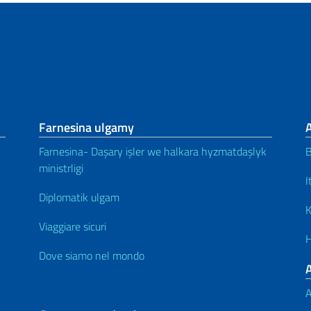
Farnesina ulgamy
A
Farnesina- Daşary işler we halkara hyzmatdaşlyk
B
ministrligi
I
Diplomatik ulgam
K
Viaggiare sicuri
H
Dove siamo nel mondo
A