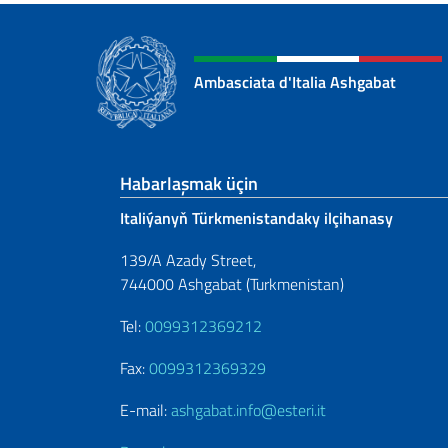
Ambasciata d'Italia Ashgabat
Sezione footer
Habarlaşmak üçin
Italiýanyň Türkmenistandaky ilçihanasy
139/A Azady Street,
744000 Ashgabat (Turkmenistan)
Tel:
0099312369212
Fax:
0099312369329
E-mail:
ashgabat.info@esteri.it