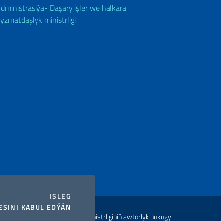
dministrasiýa- Daşary işler we halkara
yzmatdaşlyk ministrligi
I COOKIES
ISLEG
I COOKIES
SINI KABUL EDÝÄN
ler we halkara hyzmatdaşlyk ministrliginiň awtorlyk hukugy