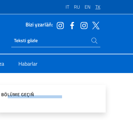
IT
RU
EN
TK
Bizi yzarläň:
Sahypada gözle
Ricerca sito live
za
Habarlar
l torlarda paýlaş
BÖLÜME GEÇIŇ