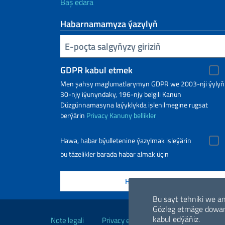
Baş edara
Habarnamamyza ýazylyň
Inserisci la tua email
GDPR kabul etmek
Men şahsy maglumatlarymyn GDPR we 2003-nji ýylyň
30-njy iýunyndaky, 196-njy belgili Kanun
Düzgünnamasyna laýyklykda işlenilmegine rugsat
berýärin
Privacy
Kanuny bellikler
Hawa, habar býulletenine ýazylmak isleýärin
bu täzelikler barada habar almak üçin
Bu sayt tehniki we ana
Peýdaly baglanyşyklar/lin
Gözleg etmäge dowam
kabul edýäňiz.
Note legali
Privacy e cookie policy
Dichiarazio