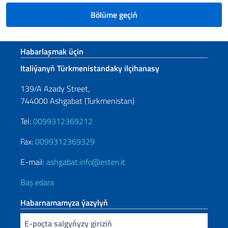
Bölüme geçiň
Sezione footer
Habarlaşmak üçin
Italiýanyň Türkmenistandaky ilçihanasy
139/A Azady Street,
744000 Ashgabat (Turkmenistan)
Tel:
0099312369212
Fax:
0099312369329
E-mail:
ashgabat.info@esteri.it
Baş edara
Habarnamamyza ýazylyň
Inserisci la tua email