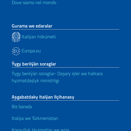
Dove siamo nel mondo
Gurama we edaralar
Italiýan hökümeti
Europa.eu
Ýygy berilýän soraglar
Ýygy berilýän soraglar- Daşary işler we halkara
hyzmatdaşlyk ministrligi
Aşgabatdaky Italýan Ilçihanasy
Biz barada
Italiýa we Türkmenistan
Konsullyk Hyzmatlar we wiza