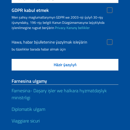
GDPR kabul etmek
Men şahsy maglumatlarymyn GDPR we 2003-nji ýylyň 30-njy
iýunyndaky, 196-njy belgili Kanun Düzgünnamasyna laýyklykda
işlenilmegine rugsat berýärin
Privacy
Kanuny bellikler
Hawa, habar býulletenine ýazylmak isleýärin
bu täzelikler barada habar almak üçin
Farnesina ulgamy
Farnesina- Daşary işler we halkara hyzmatdaşlyk
ministrligi
Diplomatik ulgam
Viaggiare sicuri