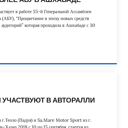
частвует в работе 55-й Генеральной Ассамблеи
 (АБУ), “Процветание в эпоху новых средств
 аудиторий” которая проходила в Ашхабаде с 30
 УЧАСТВУЮТ В АВТОРАЛЛИ
 г.Теоло (Падуя) и Sa.Mare Motor Sport из г.
-Хазар 2018 с 10 по 15 сентября, стартуя из