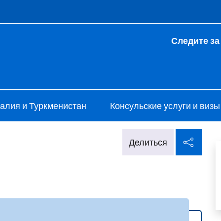
 и меню
Следите за
talia a Ashgabat
алия и Туркменистан
Консульские услуги и визы
Поде
Делиться